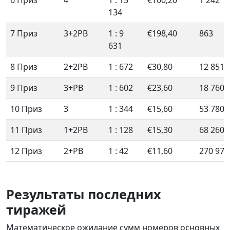
134
7 Приз
3+2PB
1 : 9
€198,40
863
631
8 Приз
2+2PB
1 : 672
€30,80
12 851
9 Приз
3+PB
1 : 602
€23,60
18 760
10 Приз
3
1 : 344
€15,60
53 780
11 Приз
1+2PB
1 : 128
€15,30
68 260
12 Приз
2+PB
1 : 42
€11,60
270 978
Результаты последних
тиражей
Математическое ожидание сумм номеров основных