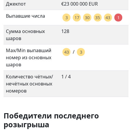
Джекпот
€23 000 000 EUR
Выпавшие числа
3
17
30
35
43
1
Сумма основных
128
шаров
Max/Min выпавший
/
43
3
номер из основных
шаров
Количество чётных/
1 / 4
нечётных основных
номеров
Победители последнего
розыгрыша