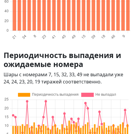
Периодичность выпадения и
ожидаемые номера
Шары с номерами 7, 15, 32, 33, 49 не выпадали уже
24, 24, 23, 20, 19 тиражей соответственно.