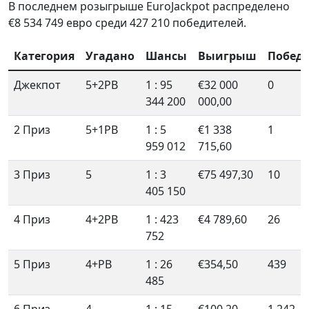
В последнем розыгрыше EuroJackpot распределено
€8 534 749 евро среди 427 210 победителей.
Категория
Угадано
Шансы
Выигрыш
Побед
Джекпот
5+2PB
1 : 95
€32 000
0
344 200
000,00
2 Приз
5+1PB
1 : 5
€1 338
1
959 012
715,60
3 Приз
5
1 : 3
€75 497,30
10
405 150
4 Приз
4+2PB
1 : 423
€4 789,60
26
752
5 Приз
4+PB
1 : 26
€354,50
439
485
6 Приз
4
1 : 15
€100,20
1 242