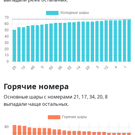
Горячие номера
Основные шары с номерами 21, 17, 34, 20, 8
выпадали чаще остальных.