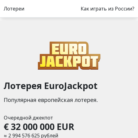
Лотереи
Как играть из России?
Лотерея EuroJackpot
Популярная европейская лотерея.
Очередной джекпот
€ 32 000 000 EUR
≈ 2 994 576 625 рублей