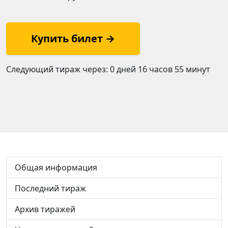
Купить билет →
Следующий тираж через: 0 дней 16 часов 55 минут
Общая информация
Последний тираж
Архив тиражей