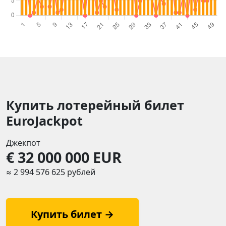
Купить лотерейный билет
EuroJackpot
Джекпот
€ 32 000 000 EUR
≈ 2 994 576 625 рублей
Купить билет →